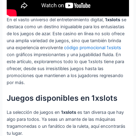
En el vasto universo del entretenimiento digital,
1xslots
se
destaca como un destino inigualable para los entusiastas
de los juegos de azar. Este casino en línea no solo ofrece
una amplia variedad de juegos, sino que también brinda
una experiencia envolvente
código promocional 1xslots
con gráficos impresionantes y una jugabilidad fluida. En
este artículo, exploraremos todo lo que 1xslots tiene para
ofrecer, desde sus irresistibles juegos hasta las
promociones que mantienen a los jugadores regresando
por más.
Juegos disponibles en 1xslots
La selección de juegos en
1xslots
es tan diversa que hay
algo para todos. Ya seas un amante de las máquinas
tragamonedas o un fanático de la ruleta, aquí encontrarás
tu lugar.