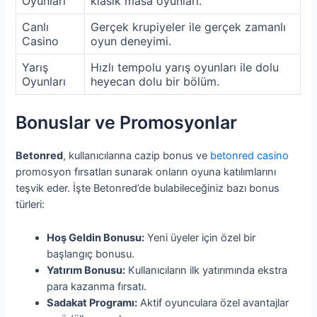
Oyunları
klasik masa oyunları.
Canlı
Gerçek krupiyeler ile gerçek zamanlı
Casino
oyun deneyimi.
Yarış
Hızlı tempolu yarış oyunları ile dolu
Oyunları
heyecan dolu bir bölüm.
Bonuslar ve Promosyonlar
Betonred
, kullanıcılarına cazip bonus ve
betonred casino
promosyon fırsatları sunarak onların oyuna katılımlarını
teşvik eder. İşte Betonred’de bulabileceğiniz bazı bonus
türleri:
Hoş Geldin Bonusu:
Yeni üyeler için özel bir
başlangıç bonusu.
Yatırım Bonusu:
Kullanıcıların ilk yatırımında ekstra
para kazanma fırsatı.
Sadakat Programı:
Aktif oyunculara özel avantajlar