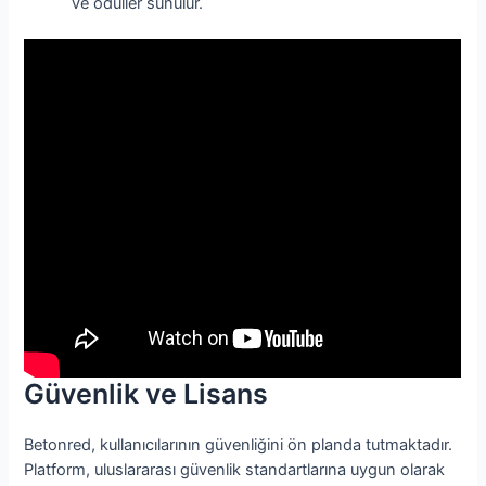
ve ödüller sunulur.
Güvenlik ve Lisans
Betonred, kullanıcılarının güvenliğini ön planda tutmaktadır.
Platform, uluslararası güvenlik standartlarına uygun olarak