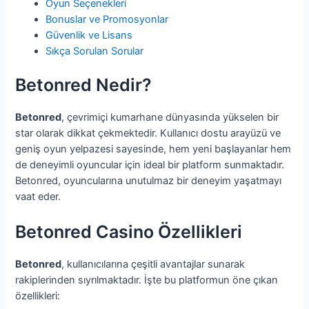
Oyun Seçenekleri
Bonuslar ve Promosyonlar
Güvenlik ve Lisans
Sıkça Sorulan Sorular
Betonred Nedir?
Betonred
, çevrimiçi kumarhane dünyasında yükselen bir
star olarak dikkat çekmektedir. Kullanıcı dostu arayüzü ve
geniş oyun yelpazesi sayesinde, hem yeni başlayanlar hem
de deneyimli oyuncular için ideal bir platform sunmaktadır.
Betonred, oyuncularına unutulmaz bir deneyim yaşatmayı
vaat eder.
Betonred Casino Özellikleri
Betonred
, kullanıcılarına çeşitli avantajlar sunarak
rakiplerinden sıyrılmaktadır. İşte bu platformun öne çıkan
özellikleri: