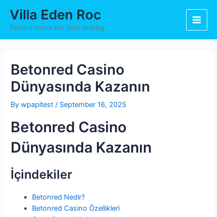
Skip
Post
Main
Villa Eden Roc
to
navigation
Men
content
Perfect Place For Your Holiday
Betonred Casino
Dünyasında Kazanın
By
wpapitest
/
September 16, 2025
Betonred Casino
Dünyasında Kazanın
İçindekiler
Betonred Nedir?
Betonred Casino Özellikleri