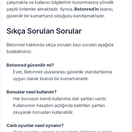
çalışmakta ve kullanıcı bilgilerinin korunmasına yönelik
çeşitli önlemler almaktadır. Ayrıca,
Betonred’in
lisansı,
güvenilir bir kumarhane olduğunu kanıtlamaktadır.
Sıkça Sorulan Sorular
Betonred hakkında sıkça sorulan bazı soruları aşağıda
bulabilirsiniz:
Betonred güvenilir mi?
Evet, Betonred uluslararası güvenlik standartlarına
uygun olarak lisanslı bir kumarhanedir.
Bonuslar nasıl kullanılır?
Her bonusun kendi kullanıma dair şartları vardır.
Kullanıcının hesabını açtığında belirtilen şartları
okuyarak bonusları kullanabilir.
Canlı oyunlar nasıl oynanır?