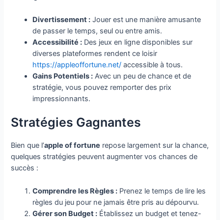
Divertissement :
Jouer est une manière amusante
de passer le temps, seul ou entre amis.
Accessibilité :
Des jeux en ligne disponibles sur
diverses plateformes rendent ce loisir
https://appleoffortune.net/
accessible à tous.
Gains Potentiels :
Avec un peu de chance et de
stratégie, vous pouvez remporter des prix
impressionnants.
Stratégies Gagnantes
Bien que l’
apple of fortune
repose largement sur la chance,
quelques stratégies peuvent augmenter vos chances de
succès :
Comprendre les Règles :
Prenez le temps de lire les
règles du jeu pour ne jamais être pris au dépourvu.
Gérer son Budget :
Établissez un budget et tenez-