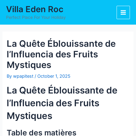
Skip
Post
Main
Villa Eden Roc
to
navigation
Men
content
Perfect Place For Your Holiday
La Quête Éblouissante de
l’Influencia des Fruits
Mystiques
By
wpapitest
/
October 1, 2025
La Quête Éblouissante de
l’Influencia des Fruits
Mystiques
Table des matières