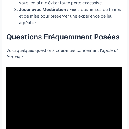
vous-en afin d’éviter toute perte excessive.
Jouer avec Modération :
Fixez des limites de temps
et de mise pour préserver une expérience de jeu
agréable.
Questions Fréquemment Posées
Voici quelques questions courantes concernant l’
apple of
fortune
: