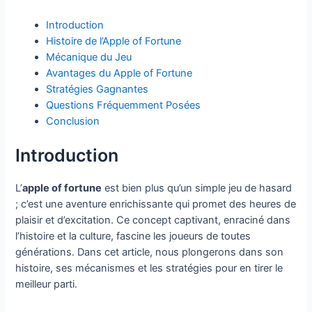
Introduction
Histoire de l’Apple of Fortune
Mécanique du Jeu
Avantages du Apple of Fortune
Stratégies Gagnantes
Questions Fréquemment Posées
Conclusion
Introduction
L’
apple of fortune
est bien plus qu’un simple jeu de hasard
; c’est une aventure enrichissante qui promet des heures de
plaisir et d’excitation. Ce concept captivant, enraciné dans
l’histoire et la culture, fascine les joueurs de toutes
générations. Dans cet article, nous plongerons dans son
histoire, ses mécanismes et les stratégies pour en tirer le
meilleur parti.