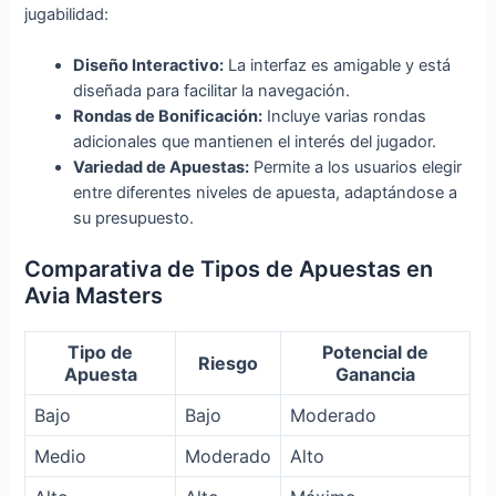
jugabilidad:
Diseño Interactivo:
La interfaz es amigable y está
diseñada para facilitar la navegación.
Rondas de Bonificación:
Incluye varias rondas
adicionales que mantienen el interés del jugador.
Variedad de Apuestas:
Permite a los usuarios elegir
entre diferentes niveles de apuesta, adaptándose a
su presupuesto.
Comparativa de Tipos de Apuestas en
Avia Masters
Tipo de
Potencial de
Riesgo
Apuesta
Ganancia
Bajo
Bajo
Moderado
Medio
Moderado
Alto