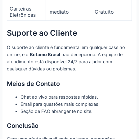
Carteiras
Imediato
Gratuito
Eletrônicas
Suporte ao Cliente
O suporte ao cliente é fundamental em qualquer cassino
online, e o
Betamo Brasil
não decepciona. A equipe de
atendimento está disponível 24/7 para ajudar com
quaisquer dúvidas ou problemas.
Meios de Contato
Chat ao vivo para respostas rápidas.
Email para questões mais complexas.
Seção de FAQ abrangente no site.
Conclusão
Com uma oferta diversificada de jogos, promoções