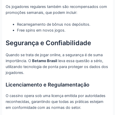
Os jogadores regulares também são recompensados com
promoções semanais, que podem incluir:
Recarregamento de bônus nos depósitos.
Free spins em novos jogos.
Segurança e Confiabilidade
Quando se trata de jogar online, a segurança é de suma
importância. O
Betamo Brasil
leva essa questão a sério,
utilizando tecnologia de ponta para proteger os dados dos
jogadores.
Licenciamento e Regulamentação
O cassino opera sob uma licença emitida por autoridades
reconhecidas, garantindo que todas as práticas estejam
em conformidade com as normas do setor.