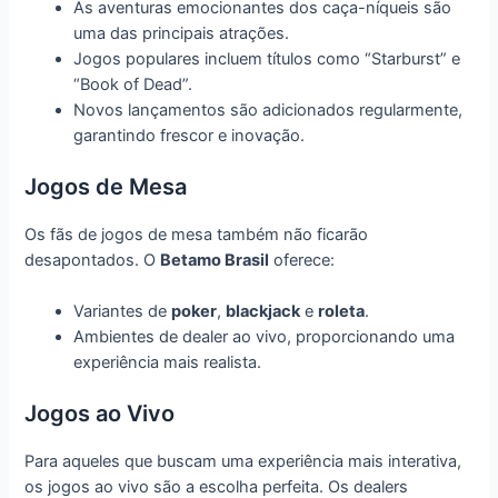
As aventuras emocionantes dos caça-níqueis são
uma das principais atrações.
Jogos populares incluem títulos como “Starburst” e
“Book of Dead”.
Novos lançamentos são adicionados regularmente,
garantindo frescor e inovação.
Jogos de Mesa
Os fãs de jogos de mesa também não ficarão
desapontados. O
Betamo Brasil
oferece:
Variantes de
poker
,
blackjack
e
roleta
.
Ambientes de dealer ao vivo, proporcionando uma
experiência mais realista.
Jogos ao Vivo
Para aqueles que buscam uma experiência mais interativa,
os jogos ao vivo são a escolha perfeita. Os dealers