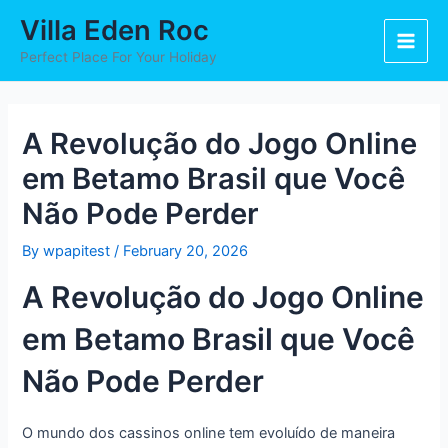
Skip
Post
Main
Villa Eden Roc
to
navigation
Men
content
Perfect Place For Your Holiday
A Revolução do Jogo Online
em Betamo Brasil que Você
Não Pode Perder
By
wpapitest
/
February 20, 2026
A Revolução do Jogo Online
em Betamo Brasil que Você
Não Pode Perder
O mundo dos cassinos online tem evoluído de maneira