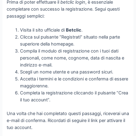
Prima di poter effettuare il
betclic login
, è essenziale
completare con successo la registrazione. Segui questi
passaggi semplici:
Visita il sito ufficiale di
Betclic
.
Clicca sul pulsante “Registrati” situato nella parte
superiore della homepage.
Compila il modulo di registrazione con i tuoi dati
personali, come nome, cognome, data di nascita e
indirizzo e-mail.
Scegli un nome utente e una password sicuri.
Accetta i termini e le condizioni e conferma di essere
maggiorenne.
Completa la registrazione cliccando il pulsante “Crea
il tuo account”.
Una volta che hai completato questi passaggi, riceverai una
e-mail di conferma. Ricordati di seguire il link per attivare il
tuo account.