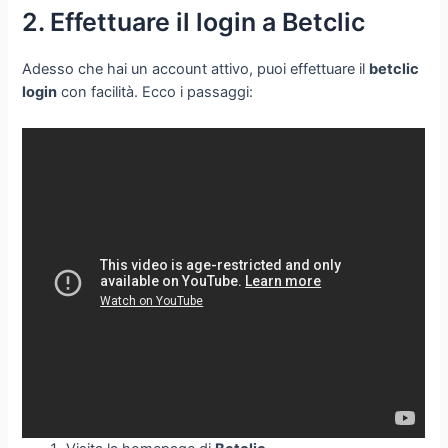
2. Effettuare il login a Betclic
Adesso che hai un account attivo, puoi effettuare il
betclic
login
con facilità. Ecco i passaggi: