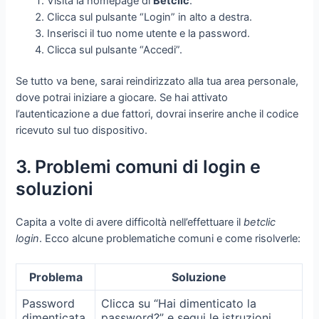
Visita la homepage di
Betclic
.
Clicca sul pulsante “Login” in alto a destra.
Inserisci il tuo nome utente e la password.
Clicca sul pulsante “Accedi”.
Se tutto va bene, sarai reindirizzato alla tua area personale,
dove potrai iniziare a giocare. Se hai attivato
l’autenticazione a due fattori, dovrai inserire anche il codice
ricevuto sul tuo dispositivo.
3. Problemi comuni di login e
soluzioni
Capita a volte di avere difficoltà nell’effettuare il
betclic
login
. Ecco alcune problematiche comuni e come risolverle:
Problema
Soluzione
Password
Clicca su “Hai dimenticato la
dimenticata
password?” e segui le istruzioni.