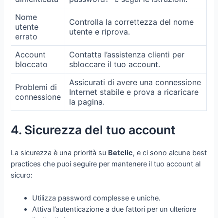
Nome
Controlla la correttezza del nome
utente
utente e riprova.
errato
Account
Contatta l’assistenza clienti per
bloccato
sbloccare il tuo account.
Assicurati di avere una connessione
Problemi di
Internet stabile e prova a ricaricare
connessione
la pagina.
4. Sicurezza del tuo account
La sicurezza è una priorità su
Betclic
, e ci sono alcune best
practices che puoi seguire per mantenere il tuo account al
sicuro:
Utilizza password complesse e uniche.
Attiva l’autenticazione a due fattori per un ulteriore