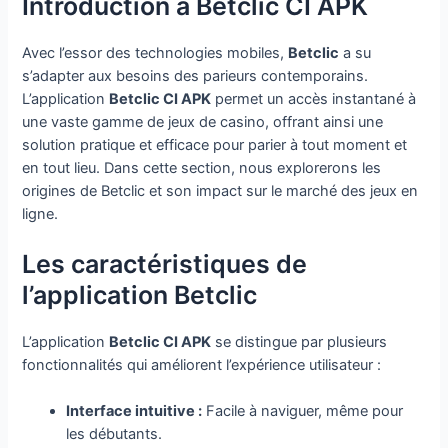
Introduction à Betclic CI APK
Avec l’essor des technologies mobiles,
Betclic
a su
s’adapter aux besoins des parieurs contemporains.
L’application
Betclic CI APK
permet un accès instantané à
une vaste gamme de jeux de casino, offrant ainsi une
solution pratique et efficace pour parier à tout moment et
en tout lieu. Dans cette section, nous explorerons les
origines de Betclic et son impact sur le marché des jeux en
ligne.
Les caractéristiques de
l’application Betclic
L’application
Betclic CI APK
se distingue par plusieurs
fonctionnalités qui améliorent l’expérience utilisateur :
Interface intuitive :
Facile à naviguer, même pour
les débutants.