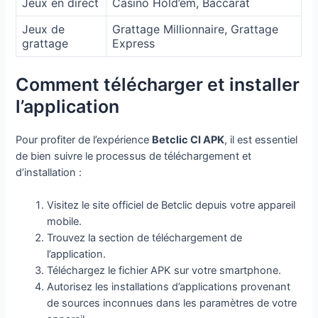
Jeux en direct
Casino Hold’em, Baccarat
Jeux de
Grattage Millionnaire, Grattage
grattage
Express
Comment télécharger et installer
l’application
Pour profiter de l’expérience
Betclic CI APK
, il est essentiel
de bien suivre le processus de téléchargement et
d’installation :
Visitez le site officiel de Betclic depuis votre appareil
mobile.
Trouvez la section de téléchargement de
l’application.
Téléchargez le fichier APK sur votre smartphone.
Autorisez les installations d’applications provenant
de sources inconnues dans les paramètres de votre