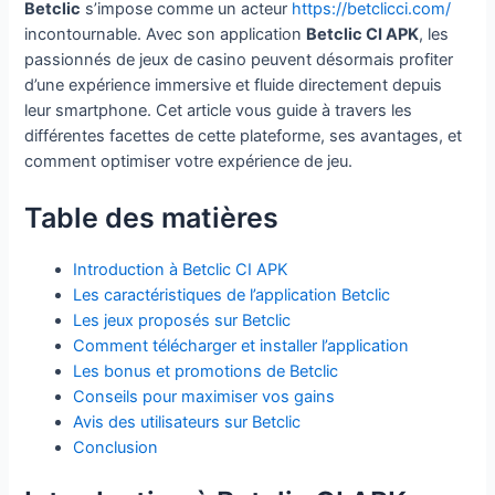
Betclic
s’impose comme un acteur
https://betclicci.com/
incontournable. Avec son application
Betclic CI APK
, les
passionnés de jeux de casino peuvent désormais profiter
d’une expérience immersive et fluide directement depuis
leur smartphone. Cet article vous guide à travers les
différentes facettes de cette plateforme, ses avantages, et
comment optimiser votre expérience de jeu.
Table des matières
Introduction à Betclic CI APK
Les caractéristiques de l’application Betclic
Les jeux proposés sur Betclic
Comment télécharger et installer l’application
Les bonus et promotions de Betclic
Conseils pour maximiser vos gains
Avis des utilisateurs sur Betclic
Conclusion