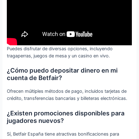
Puedes disfrutar de diversas opciones, incluyendo
tragaperras, juegos de mesa y un casino en vivo.
¿Cómo puedo depositar dinero en mi
cuenta de Betfair?
Ofrecen múltiples métodos de pago, incluidos tarjetas de
crédito, transferencias bancarias y billeteras electrónicas.
¿Existen promociones disponibles para
jugadores nuevos?
Sí, Betfair España tiene atractivas bonificaciones para