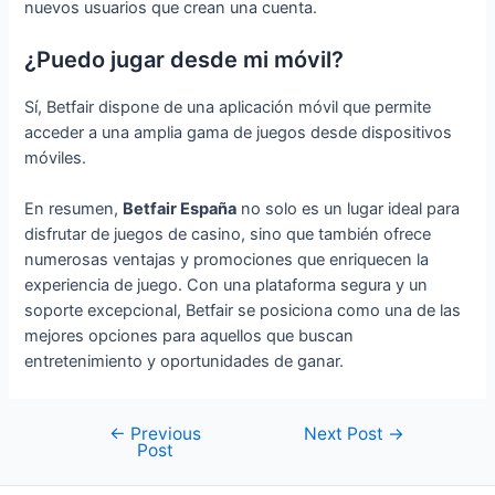
nuevos usuarios que crean una cuenta.
¿Puedo jugar desde mi móvil?
Sí, Betfair dispone de una aplicación móvil que permite
acceder a una amplia gama de juegos desde dispositivos
móviles.
En resumen,
Betfair España
no solo es un lugar ideal para
disfrutar de juegos de casino, sino que también ofrece
numerosas ventajas y promociones que enriquecen la
experiencia de juego. Con una plataforma segura y un
soporte excepcional, Betfair se posiciona como una de las
mejores opciones para aquellos que buscan
entretenimiento y oportunidades de ganar.
←
Previous
Next Post
→
Post