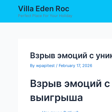
Skip
Post
Villa Eden Roc
to
navigation
content
Perfect Place For Your Holiday
Взрыв эмоций с уни
By
wpapitest
/
February 17, 2026
Взрыв эмоций с
выигрыша