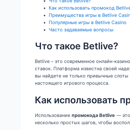
Что такое Betlive?
Как использовать промокод Betliv
Преимущества игры в Betlive Casi
Популярные игры в Betlive Casino
Часто задаваемые вопросы
Что такое Betlive?
Betlive – это современное онлайн-кази
ставок. Платформа известна своей надеж
вы найдете не только привычные слоты 
настоящего игрового процесса.
Как использовать пр
Использование
промокода Betlive
— это
несколько простых шагов, чтобы воспо