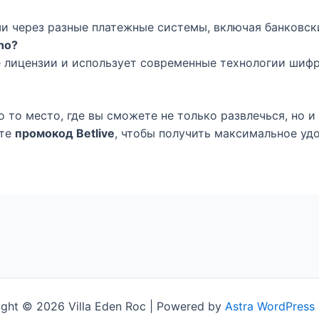
 через разные платежные системы, включая банковск
ino?
ые лицензии и использует современные технологии шиф
но то место, где вы сможете не только развлечься, но 
йте
промокод Betlive
, чтобы получить максимальное уд
ght © 2026 Villa Eden Roc | Powered by
Astra WordPress