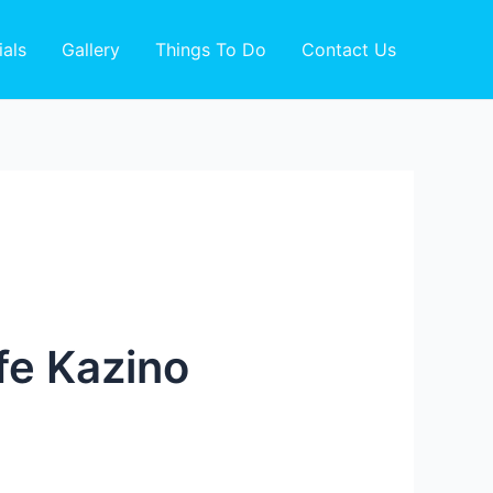
ials
Gallery
Things To Do
Contact Us
fe Kazino