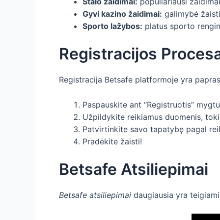
Stalo žaidimai:
populiariausi žaidimai,
Gyvi kazino žaidimai:
galimybė žaisti
Sporto lažybos:
platus sporto rengin
Registracijos Proces
Registracija Betsafe platformoje yra paprast
Paspauskite ant “Registruotis” mygt
Užpildykite reikiamus duomenis, tokiu
Patvirtinkite savo tapatybę pagal re
Pradėkite žaisti!
Betsafe Atsiliepimai
Betsafe atsiliepimai
daugiausia yra teigiami,