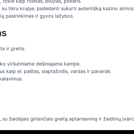
 tokie kaip roletas, bliuzas, pokeris.
 su tikru krupje, padedanti sukurti autentišką kazino atmos
ių pasirinkimas ir gyvos lažybos.
as
a ir greita:
uko viršutiniame dešiniajame kampe.
s kaip el. paštas, slaptažodis, vardas ir pavardė.
ikalavimus.
 su žaidėjais giriančiais greitą aptarnavimą ir žaidimų įvair