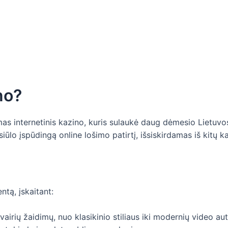
no?
mas internetinis kazino, kuris sulaukė daug dėmesio Lietuvo
siūlo įspūdingą online lošimo patirtį, išsiskirdamas iš kitų k
ntą, įskaitant:
airių žaidimų, nuo klasikinio stiliaus iki modernių video au