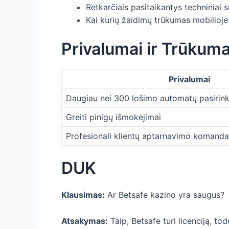
Retkarčiais pasitaikantys techniniai s
Kai kurių žaidimų trūkumas mobilioje 
Privalumai ir Trūkuma
Privalumai
Daugiau nei 300 lošimo automatų pasirin
Greiti pinigų išmokėjimai
Profesionali klientų aptarnavimo komanda
DUK
Klausimas:
Ar Betsafe kazino yra saugus?
Atsakymas:
Taip, Betsafe turi licenciją, to