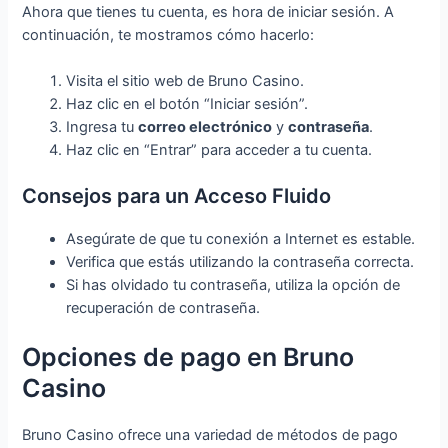
Ahora que tienes tu cuenta, es hora de iniciar sesión. A
continuación, te mostramos cómo hacerlo:
Visita el sitio web de Bruno Casino.
Haz clic en el botón “Iniciar sesión”.
Ingresa tu
correo electrónico
y
contraseña
.
Haz clic en “Entrar” para acceder a tu cuenta.
Consejos para un Acceso Fluido
Asegúrate de que tu conexión a Internet es estable.
Verifica que estás utilizando la contraseña correcta.
Si has olvidado tu contraseña, utiliza la opción de
recuperación de contraseña.
Opciones de pago en Bruno
Casino
Bruno Casino ofrece una variedad de métodos de pago