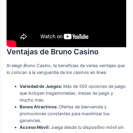
Ventajas de Bruno Casino
Al elegir
Bruno Casino
, te beneficias de varias ventajas que
lo colocan a la vanguardia de los casinos en línea:
Variedad de Juegos:
Más de 500 opciones de juego
que incluyen tragamonedas, mesas de juego y
mucho más.
Bonos Atractivos:
Ofertas de bienvenida y
promociones constantes para maximizar tus
ganancias.
Acceso Móvil:
Juega desde tu dispositivo móvil sin