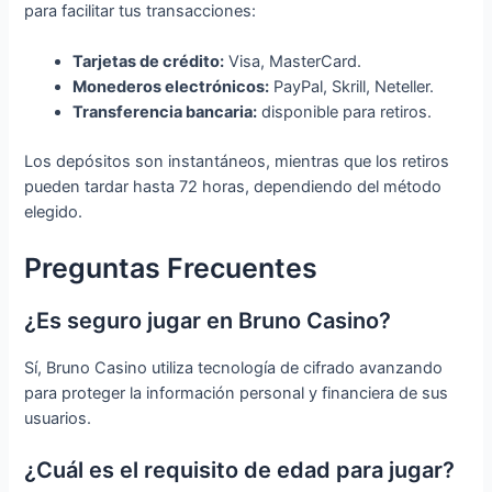
para facilitar tus transacciones:
Tarjetas de crédito:
Visa, MasterCard.
Monederos electrónicos:
PayPal, Skrill, Neteller.
Transferencia bancaria:
disponible para retiros.
Los depósitos son instantáneos, mientras que los retiros
pueden tardar hasta 72 horas, dependiendo del método
elegido.
Preguntas Frecuentes
¿Es seguro jugar en Bruno Casino?
Sí, Bruno Casino utiliza tecnología de cifrado avanzando
para proteger la información personal y financiera de sus
usuarios.
¿Cuál es el requisito de edad para jugar?