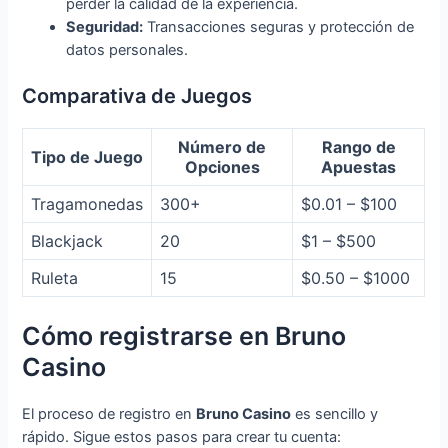
perder la calidad de la experiencia.
Seguridad:
Transacciones seguras y protección de
datos personales.
Comparativa de Juegos
Número de
Rango de
Tipo de Juego
Opciones
Apuestas
Tragamonedas
300+
$0.01 – $100
Blackjack
20
$1 – $500
Ruleta
15
$0.50 – $1000
Cómo registrarse en Bruno
Casino
El proceso de registro en
Bruno Casino
es sencillo y
rápido. Sigue estos pasos para crear tu cuenta: