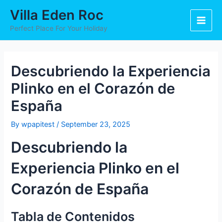
Skip
Post
Main
Villa Eden Roc
to
navigation
Men
content
Perfect Place For Your Holiday
Descubriendo la Experiencia
Plinko en el Corazón de
España
By
wpapitest
/
September 23, 2025
Descubriendo la
Experiencia Plinko en el
Corazón de España
Tabla de Contenidos