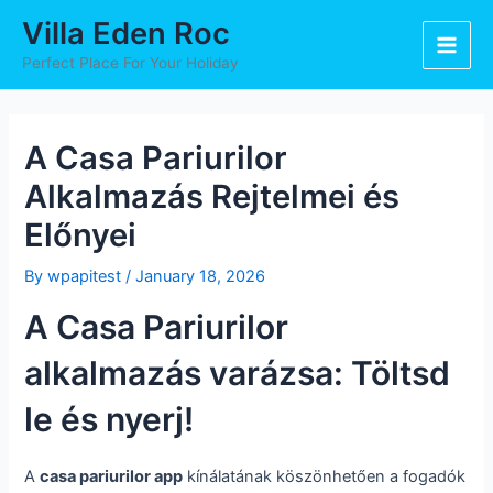
Skip
Post
Main
Villa Eden Roc
to
navigation
Men
content
Perfect Place For Your Holiday
A Casa Pariurilor
Alkalmazás Rejtelmei és
Előnyei
By
wpapitest
/
January 18, 2026
A Casa Pariurilor
alkalmazás varázsa: Töltsd
le és nyerj!
A
casa pariurilor app
kínálatának köszönhetően a fogadók