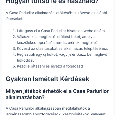
Hogyan töltsd le és használd?
A Casa Pariurilor alkalmazás letöltéséhez kövesd az alábbi
lépéseket:
Látogass el a Casa Pariurilor hivatalos weboldalára.
Válaszd ki a megfelelő letöltési linket, amely a
készüléked operációs rendszerének megfelelő.
Kövesd az utasításokat az alkalmazás telepítéséhez.
Regisztrálj egy új fiókot, vagy jelentkezz be meglévő
fiókoddal.
Kezdj el játszani és élvezd a fogadást!
Gyakran Ismételt Kérdések
Milyen játékok érhetők el a Casa Pariurilor
alkalmazásban?
A Casa Pariurilor alkalmazásban megtalálhatók a
legnépszerűbb sportfogadások, kaszinójátékok, valamint