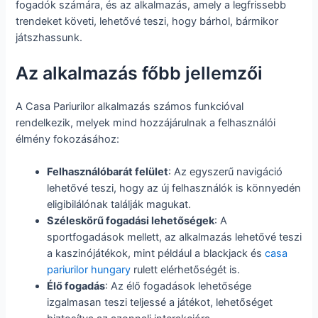
fogadók számára, és az alkalmazás, amely a legfrissebb
trendeket követi, lehetővé teszi, hogy bárhol, bármikor
játszhassunk.
Az alkalmazás főbb jellemzői
A Casa Pariurilor alkalmazás számos funkcióval
rendelkezik, melyek mind hozzájárulnak a felhasználói
élmény fokozásához:
Felhasználóbarát felület
: Az egyszerű navigáció
lehetővé teszi, hogy az új felhasználók is könnyedén
eligibilálónak találják magukat.
Széleskörű fogadási lehetőségek
: A
sportfogadások mellett, az alkalmazás lehetővé teszi
a kaszinójátékok, mint például a blackjack és
casa
pariurilor hungary
rulett elérhetőségét is.
Élő fogadás
: Az élő fogadások lehetősége
izgalmasan teszi teljessé a játékot, lehetőséget