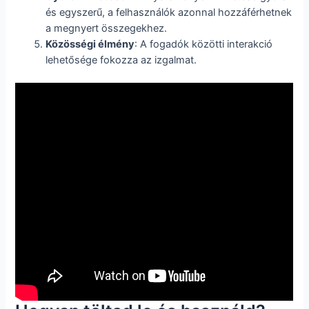
és egyszerű, a felhasználók azonnal hozzáférhetnek
a megnyert összegekhez.
Közösségi élmény
: A fogadók közötti interakció
lehetősége fokozza az izgalmat.