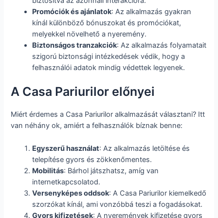
biztosítva az azonnali interakcióra.
Promóciók és ajánlatok
: Az alkalmazás gyakran
kínál különböző bónuszokat és promóciókat,
melyekkel növelhető a nyeremény.
Biztonságos tranzakciók
: Az alkalmazás folyamatait
szigorú biztonsági intézkedések védik, hogy a
felhasználói adatok mindig védettek legyenek.
A Casa Pariurilor előnyei
Miért érdemes a Casa Pariurilor alkalmazását választani? Itt
van néhány ok, amiért a felhasználók bíznak benne:
Egyszerű használat
: Az alkalmazás letöltése és
telepítése gyors és zökkenőmentes.
Mobilitás
: Bárhol játszhatsz, amíg van
internetkapcsolatod.
Versenyképes oddsok
: A Casa Pariurilor kiemelkedő
szorzókat kínál, ami vonzóbbá teszi a fogadásokat.
Gyors kifizetések
: A nyeremények kifizetése gyors