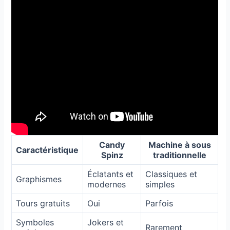
Candy
Machine à sous
Caractéristique
Spinz
traditionnelle
Éclatants et
Classiques et
Graphismes
modernes
simples
Tours gratuits
Oui
Parfois
Symboles
Jokers et
Rarement