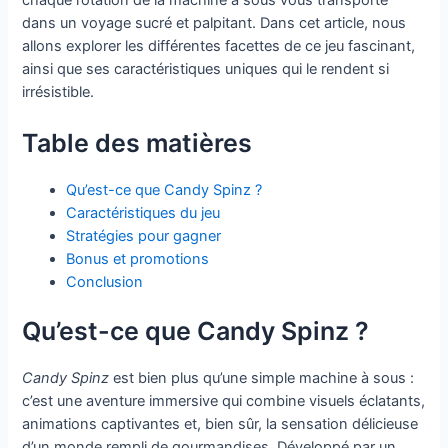
chaque rotation de la machine à sous vous transporte
dans un voyage sucré et palpitant. Dans cet article, nous
allons explorer les différentes facettes de ce jeu fascinant,
ainsi que ses caractéristiques uniques qui le rendent si
irrésistible.
Table des matières
Qu’est-ce que Candy Spinz ?
Caractéristiques du jeu
Stratégies pour gagner
Bonus et promotions
Conclusion
Qu’est-ce que Candy Spinz ?
Candy Spinz
est bien plus qu’une simple machine à sous :
c’est une aventure immersive qui combine visuels éclatants,
animations captivantes et, bien sûr, la sensation délicieuse
d’un monde rempli de gourmandises. Développé par un