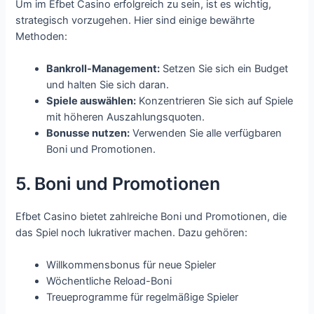
Um im Efbet Casino erfolgreich zu sein, ist es wichtig,
strategisch vorzugehen. Hier sind einige bewährte
Methoden:
Bankroll-Management:
Setzen Sie sich ein Budget
und halten Sie sich daran.
Spiele auswählen:
Konzentrieren Sie sich auf Spiele
mit höheren Auszahlungsquoten.
Bonusse nutzen:
Verwenden Sie alle verfügbaren
Boni und Promotionen.
5. Boni und Promotionen
Efbet Casino bietet zahlreiche Boni und Promotionen, die
das Spiel noch lukrativer machen. Dazu gehören:
Willkommensbonus für neue Spieler
Wöchentliche Reload-Boni
Treueprogramme für regelmäßige Spieler