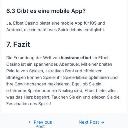
6.3 Gibt es eine mobile App?
Ja, Efbet Casino bietet eine mobile App für iOS und
Android, die ein nahtloses Spielerlebnis ermöglicht.
7. Fazit
Die Erkundung der Welt von
klasirane efbet
im Efbet
Casino ist ein spannendes Abenteuer. Mit einer breiten
Palette von Spielen, lukrativen Boni und effektiven
Strategien können Spieler ihr Spielerlebnis optimieren und
ihre Gewinnchancen maximieren. Egal, ob Sie ein
erfahrener Spieler oder ein Neuling sind, Efbet bietet alles,
was das Herz begehrt. Tauchen Sie ein und erleben Sie die
Faszination des Spiels!
←
Previous
Next Post
→
Post