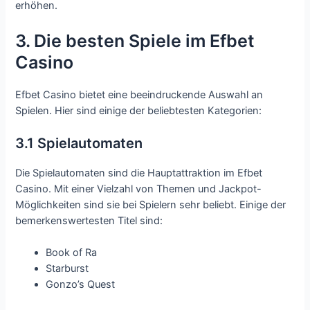
erhöhen.
3. Die besten Spiele im Efbet
Casino
Efbet Casino bietet eine beeindruckende Auswahl an
Spielen. Hier sind einige der beliebtesten Kategorien:
3.1 Spielautomaten
Die Spielautomaten sind die Hauptattraktion im Efbet
Casino. Mit einer Vielzahl von Themen und Jackpot-
Möglichkeiten sind sie bei Spielern sehr beliebt. Einige der
bemerkenswertesten Titel sind:
Book of Ra
Starburst
Gonzo’s Quest