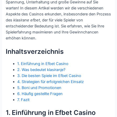
Spannung, Unterhaltung und große Gewinne auf Sie
warten! In diesem Artikel werden wir die verschiedenen
Aspekte des Casinos erkunden, insbesondere den Prozess
des
klasirane efbet
, der für viele Spieler von
entscheidender Bedeutung ist. Sie erfahren, wie Sie Ihre
Spielerfahrung maximieren und Ihre Gewinnchancen
erhöhen können.
Inhaltsverzeichnis
1. Einführung in Efbet Casino
2. Was bedeutet klasiranje?
3. Die besten Spiele im Efbet Casino
4. Strategien für erfolgreichen Einsatz
5. Boni und Promotionen
6. Häufig gestellte Fragen
7. Fazit
1. Einführung in Efbet Casino