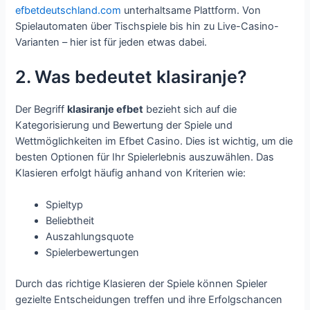
efbetdeutschland.com
unterhaltsame Plattform. Von
Spielautomaten über Tischspiele bis hin zu Live-Casino-
Varianten – hier ist für jeden etwas dabei.
2. Was bedeutet klasiranje?
Der Begriff
klasiranje efbet
bezieht sich auf die
Kategorisierung und Bewertung der Spiele und
Wettmöglichkeiten im Efbet Casino. Dies ist wichtig, um die
besten Optionen für Ihr Spielerlebnis auszuwählen. Das
Klasieren erfolgt häufig anhand von Kriterien wie:
Spieltyp
Beliebtheit
Auszahlungsquote
Spielerbewertungen
Durch das richtige Klasieren der Spiele können Spieler
gezielte Entscheidungen treffen und ihre Erfolgschancen