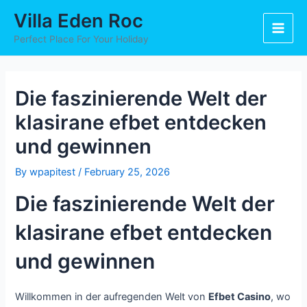
Skip
Post
Main
Villa Eden Roc
to
navigation
Men
content
Perfect Place For Your Holiday
Die faszinierende Welt der
klasirane efbet entdecken
und gewinnen
By
wpapitest
/
February 25, 2026
Die faszinierende Welt der
klasirane efbet entdecken
und gewinnen
Willkommen in der aufregenden Welt von
Efbet Casino
, wo