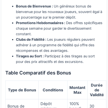
Bonus de Bienvenue :
Un généreux bonus de
bienvenue pour les nouveaux joueurs, souvent égal à
un pourcentage sur le premier dépôt.
Promotions Hebdomadaires :
Des offres spécifiques
chaque semaine pour garder le divertissement
constant.
Clubs de Fidélité :
Les joueurs réguliers peuvent
adhérer à un programme de fidélité qui offre des
récompenses et des avantages.
Tirages au Sort :
Participez à des tirages au sort
pour des prix attractifs et des excursions.
Table Comparatif des Bonus
Durée
Montant
Type de Bonus
Conditions
de
Max
Validité
Dépôt
100%
Bonus de
30