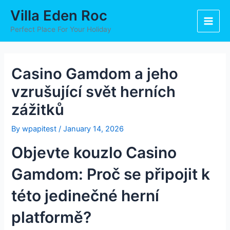
Skip
Post
Main
Villa Eden Roc
to
navigation
Men
content
Perfect Place For Your Holiday
Casino Gamdom a jeho
vzrušující svět herních
zážitků
By
wpapitest
/
January 14, 2026
Objevte kouzlo Casino
Gamdom: Proč se připojit k
této jedinečné herní
platformě?