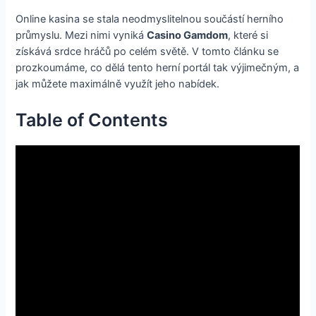
Online kasina se stala neodmyslitelnou součástí herního
průmyslu. Mezi nimi vyniká
Casino Gamdom
, které si
získává srdce hráčů po celém světě. V tomto článku se
prozkoumáme, co dělá tento herní portál tak výjimečným, a
jak můžete maximálně využít jeho nabídek.
Table of Contents