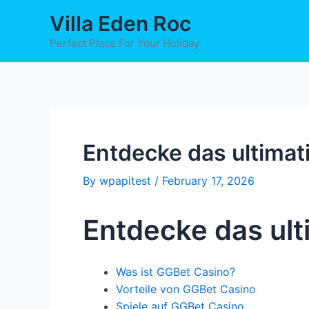
Skip
Post
Villa Eden Roc
to
navigation
content
Perfect Place For Your Holiday
Entdecke das ultimat
By
wpapitest
/
February 17, 2026
Entdecke das ult
Was ist GGBet Casino?
Vorteile von GGBet Casino
Spiele auf GGBet Casino