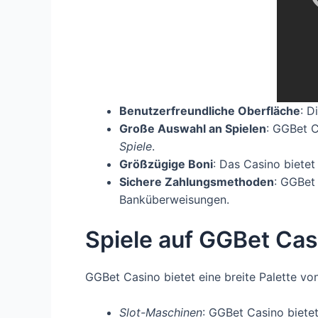
Benutzerfreundliche Oberfläche
: D
Große Auswahl an Spielen
: GGBet C
Spiele
.
Größzügige Boni
: Das Casino bietet
Sichere Zahlungsmethoden
: GGBet 
Banküberweisungen.
Spiele auf GGBet Cas
GGBet Casino bietet eine breite Palette von
Slot-Maschinen
: GGBet Casino bietet