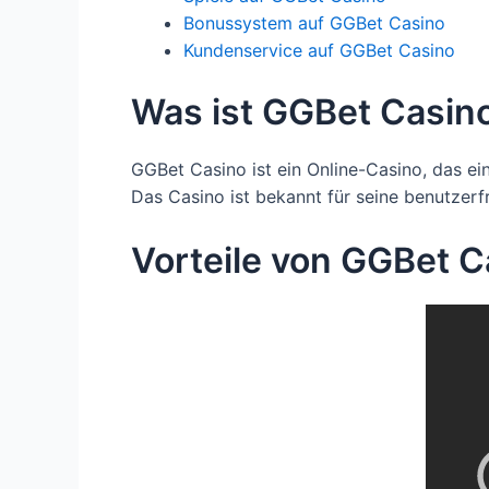
Bonussystem auf GGBet Casino
Kundenservice auf GGBet Casino
Was ist GGBet Casin
GGBet Casino ist ein Online-Casino, das ein
Das Casino ist bekannt für seine benutzerf
Vorteile von GGBet C