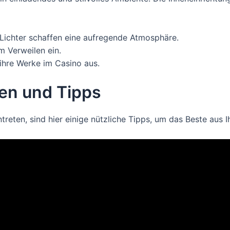
 Lichter schaffen eine aufregende Atmosphäre.
 Verweilen ein.
 ihre Werke im Casino aus.
en und Tipps
treten, sind hier einige nützliche Tipps, um das Beste aus