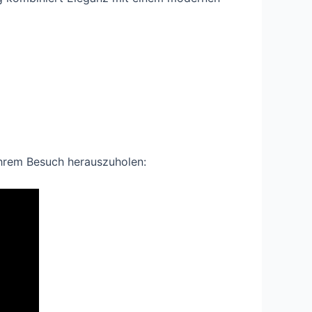
 Ihrem Besuch herauszuholen: