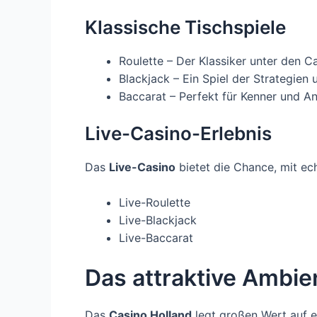
Klassische Tischspiele
Roulette – Der Klassiker unter den C
Blackjack – Ein Spiel der Strategien
Baccarat – Perfekt für Kenner und A
Live-Casino-Erlebnis
Das
Live-Casino
bietet die Chance, mit ec
Live-Roulette
Live-Blackjack
Live-Baccarat
Das attraktive Ambie
Das
Casino Holland
legt großen Wert auf e