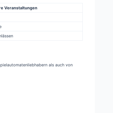
e Veranstaltungen
e
nlässen
Spielautomatenliebhabern als auch von