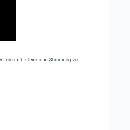
n, um in die feierliche Stimmung zu