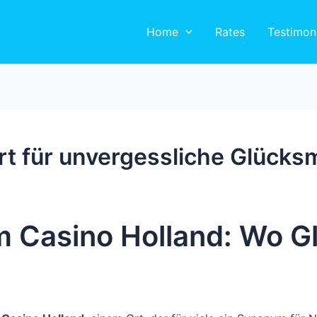
Home
Rates
Testimon
Ort für unvergessliche Glück
m Casino Holland: Wo G