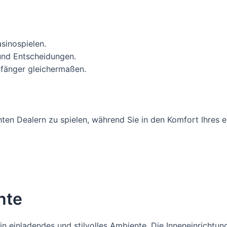
asinospielen.
 und Entscheidungen.
nfänger gleichermaßen.
hten Dealern zu spielen, während Sie in den Komfort Ihres 
nte
in einladendes und stilvolles Ambiente. Die Inneneinricht