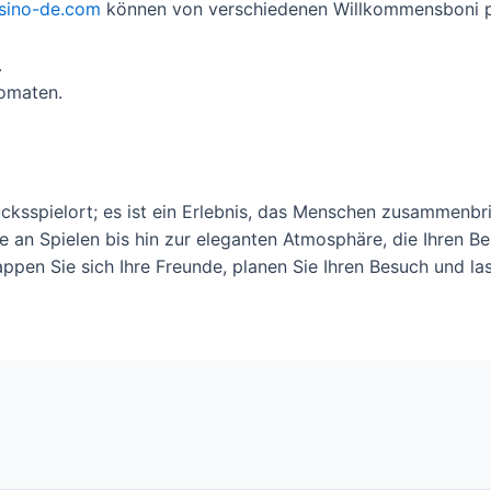
asino-de.com
können von verschiedenen Willkommensboni pr
.
tomaten.
lücksspielort; es ist ein Erlebnis, das Menschen zusammenb
te an Spielen bis hin zur eleganten Atmosphäre, die Ihren 
appen Sie sich Ihre Freunde, planen Sie Ihren Besuch und l