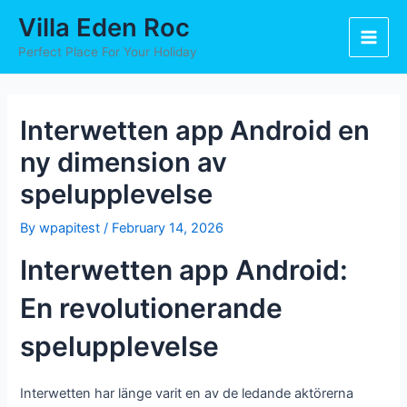
Skip
Post
Main
Villa Eden Roc
to
navigation
Men
content
Perfect Place For Your Holiday
Interwetten app Android en
ny dimension av
spelupplevelse
By
wpapitest
/
February 14, 2026
Interwetten app Android:
En revolutionerande
spelupplevelse
Interwetten har länge varit en av de ledande aktörerna