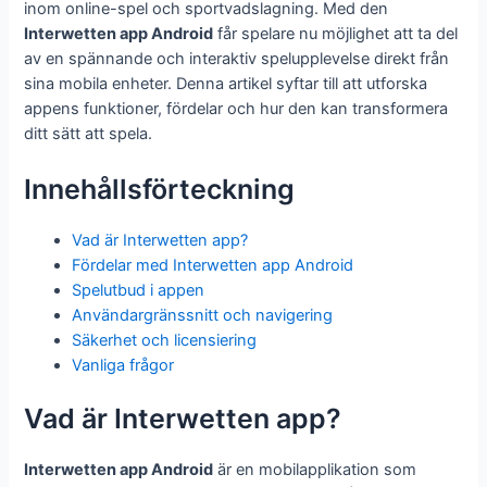
inom online-spel och sportvadslagning. Med den
Interwetten app Android
får spelare nu möjlighet att ta del
av en spännande och interaktiv spelupplevelse direkt från
sina mobila enheter. Denna artikel syftar till att utforska
appens funktioner, fördelar och hur den kan transformera
ditt sätt att spela.
Innehållsförteckning
Vad är Interwetten app?
Fördelar med Interwetten app Android
Spelutbud i appen
Användargränssnitt och navigering
Säkerhet och licensiering
Vanliga frågor
Vad är Interwetten app?
Interwetten app Android
är en mobilapplikation som