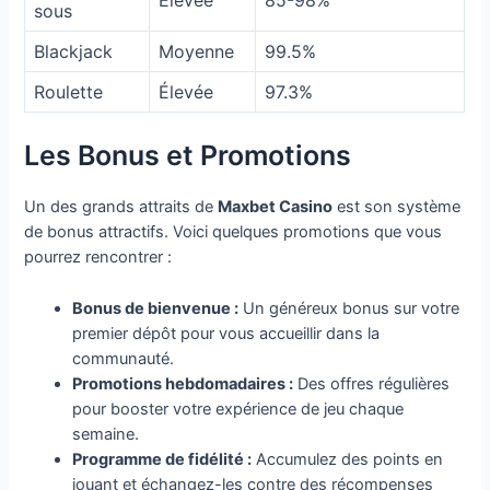
Élevée
85-98%
sous
Blackjack
Moyenne
99.5%
Roulette
Élevée
97.3%
Les Bonus et Promotions
Un des grands attraits de
Maxbet Casino
est son système
de bonus attractifs. Voici quelques promotions que vous
pourrez rencontrer :
Bonus de bienvenue :
Un généreux bonus sur votre
premier dépôt pour vous accueillir dans la
communauté.
Promotions hebdomadaires :
Des offres régulières
pour booster votre expérience de jeu chaque
semaine.
Programme de fidélité :
Accumulez des points en
jouant et échangez-les contre des récompenses