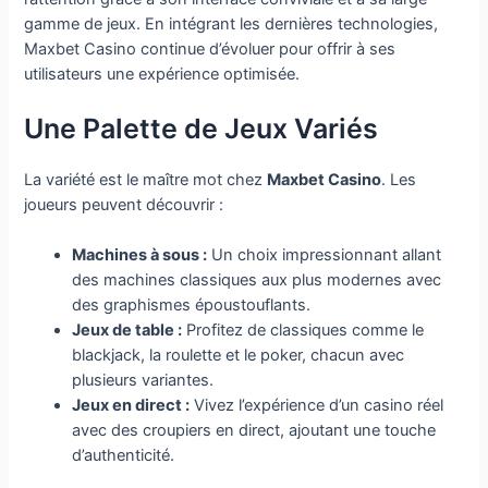
gamme de jeux. En intégrant les dernières technologies,
Maxbet Casino continue d’évoluer pour offrir à ses
utilisateurs une expérience optimisée.
Une Palette de Jeux Variés
La variété est le maître mot chez
Maxbet Casino
. Les
joueurs peuvent découvrir :
Machines à sous :
Un choix impressionnant allant
des machines classiques aux plus modernes avec
des graphismes époustouflants.
Jeux de table :
Profitez de classiques comme le
blackjack, la roulette et le poker, chacun avec
plusieurs variantes.
Jeux en direct :
Vivez l’expérience d’un casino réel
avec des croupiers en direct, ajoutant une touche
d’authenticité.