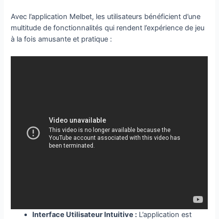
Avec l’application Melbet, les utilisateurs bénéficient d’une
multitude de fonctionnalités qui rendent l’expérience de jeu
à la fois amusante et pratique :
Interface Utilisateur Intuitive :
L’application est