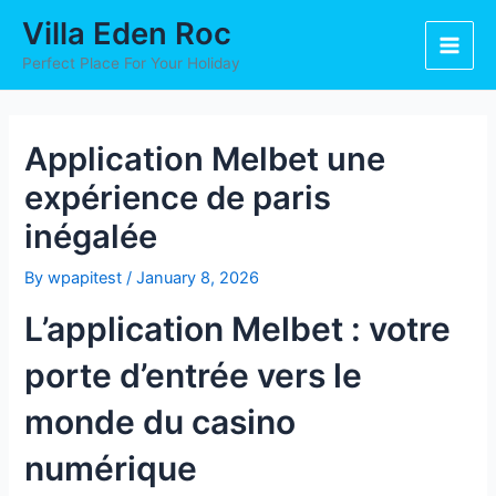
Skip
Post
Main
Villa Eden Roc
to
navigation
Men
content
Perfect Place For Your Holiday
Application Melbet une
expérience de paris
inégalée
By
wpapitest
/
January 8, 2026
L’application Melbet : votre
porte d’entrée vers le
monde du casino
numérique