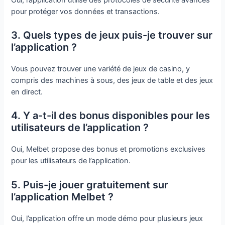
pour protéger vos données et transactions.
3. Quels types de jeux puis-je trouver sur
l’application ?
Vous pouvez trouver une variété de jeux de casino, y
compris des machines à sous, des jeux de table et des jeux
en direct.
4. Y a-t-il des bonus disponibles pour les
utilisateurs de l’application ?
Oui, Melbet propose des bonus et promotions exclusives
pour les utilisateurs de l’application.
5. Puis-je jouer gratuitement sur
l’application Melbet ?
Oui, l’application offre un mode démo pour plusieurs jeux