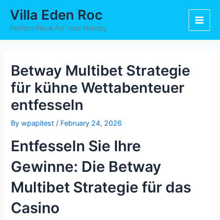
Skip
Post
Main
Villa Eden Roc
to
navigation
Men
content
Perfect Place For Your Holiday
Betway Multibet Strategie
für kühne Wettabenteuer
entfesseln
By
wpapitest
/
February 24, 2026
Entfesseln Sie Ihre
Gewinne: Die Betway
Multibet Strategie für das
Casino