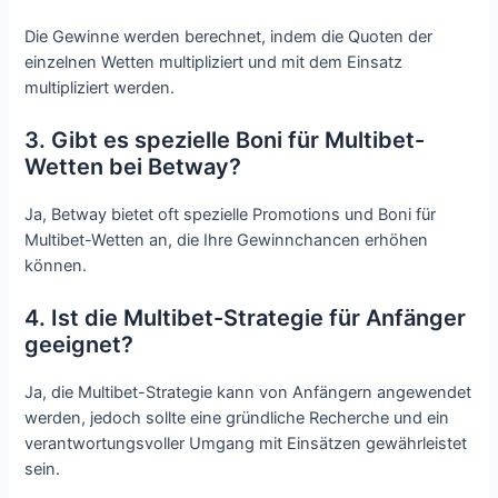
Die Gewinne werden berechnet, indem die Quoten der
einzelnen Wetten multipliziert und mit dem Einsatz
multipliziert werden.
3. Gibt es spezielle Boni für Multibet-
Wetten bei Betway?
Ja, Betway bietet oft spezielle Promotions und Boni für
Multibet-Wetten an, die Ihre Gewinnchancen erhöhen
können.
4. Ist die Multibet-Strategie für Anfänger
geeignet?
Ja, die Multibet-Strategie kann von Anfängern angewendet
werden, jedoch sollte eine gründliche Recherche und ein
verantwortungsvoller Umgang mit Einsätzen gewährleistet
sein.