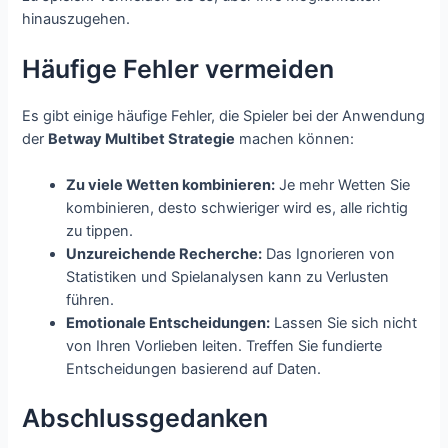
hinauszugehen.
Häufige Fehler vermeiden
Es gibt einige häufige Fehler, die Spieler bei der Anwendung
der
Betway Multibet Strategie
machen können:
Zu viele Wetten kombinieren:
Je mehr Wetten Sie
kombinieren, desto schwieriger wird es, alle richtig
zu tippen.
Unzureichende Recherche:
Das Ignorieren von
Statistiken und Spielanalysen kann zu Verlusten
führen.
Emotionale Entscheidungen:
Lassen Sie sich nicht
von Ihren Vorlieben leiten. Treffen Sie fundierte
Entscheidungen basierend auf Daten.
Abschlussgedanken