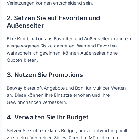
Verletzungen können entscheidend sein.
2. Setzen Sie auf Favoriten und
Außenseiter
Eine Kombination aus Favoriten und Außenseitern kann ein
ausgewogenes Risiko darstellen. Während Favoriten
wahrscheinlich gewinnen, können Außenseiter hohe
Quoten bieten.
3. Nutzen Sie Promotions
Betway bietet oft Angebote und Boni für Multibet-Wetten
an. Diese können Ihre Einsätze erhöhen und Ihre
Gewinnchancen verbessern.
4. Verwalten Sie Ihr Budget
Setzen Sie sich ein klares Budget, um verantwortungsvoll
zu spielen. Vermeiden Sie es, über Ihre Möglichkeiten