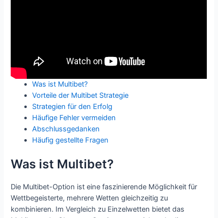
Was ist Multibet?
Vorteile der Multibet Strategie
Strategien für den Erfolg
Häufige Fehler vermeiden
Abschlussgedanken
Häufig gestellte Fragen
Was ist Multibet?
Die Multibet-Option ist eine faszinierende Möglichkeit für
Wettbegeisterte, mehrere Wetten gleichzeitig zu
kombinieren. Im Vergleich zu Einzelwetten bietet das