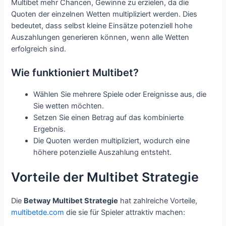
Multibet mehr Chancen, Gewinne zu erzielen, da die
Quoten der einzelnen Wetten multipliziert werden. Dies
bedeutet, dass selbst kleine Einsätze potenziell hohe
Auszahlungen generieren können, wenn alle Wetten
erfolgreich sind.
Wie funktioniert Multibet?
Wählen Sie mehrere Spiele oder Ereignisse aus, die
Sie wetten möchten.
Setzen Sie einen Betrag auf das kombinierte
Ergebnis.
Die Quoten werden multipliziert, wodurch eine
höhere potenzielle Auszahlung entsteht.
Vorteile der Multibet Strategie
Die
Betway Multibet Strategie
hat zahlreiche Vorteile,
multibetde.com
die sie für Spieler attraktiv machen: