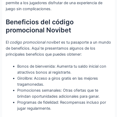
permite a los jugadores disfrutar de una experiencia de
juego sin complicaciones.
Beneficios del código
promocional Novibet
El
codigo promocional novibet
es tu pasaporte a un mundo
de beneficios. Aquí te presentamos algunos de los
principales beneficios que puedes obtener:
Bonos de bienvenida: Aumenta tu saldo inicial con
atractivos bonos al registrarte.
Girolibre: Acceso a giros gratis en las mejores
tragamonedas.
Promociones semanales: Otras ofertas que te
brindan oportunidades adicionales para ganar.
Programas de fidelidad: Recompensas incluso por
jugar regularmente.