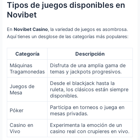
Tipos de juegos disponibles en
Novibet
En
Novibet Casino
, la variedad de juegos es asombrosa.
Aquí tienes un desglose de las categorías más populares:
Categoría
Descripción
Máquinas
Disfruta de una amplia gama de
Tragamonedas
temas y jackpots progresivos.
Desde el blackjack hasta la
Juegos de
ruleta, los clásicos están siempre
Mesa
disponibles.
Participa en torneos o juega en
Póker
mesas privadas.
Casino en
Experimenta la emoción de un
Vivo
casino real con crupieres en vivo.