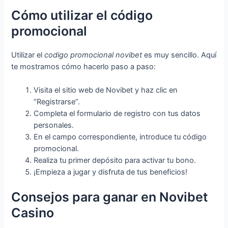
Cómo utilizar el código
promocional
Utilizar el
codigo promocional novibet
es muy sencillo. Aquí
te mostramos cómo hacerlo paso a paso:
Visita el sitio web de Novibet y haz clic en
“Registrarse”.
Completa el formulario de registro con tus datos
personales.
En el campo correspondiente, introduce tu código
promocional.
Realiza tu primer depósito para activar tu bono.
¡Empieza a jugar y disfruta de tus beneficios!
Consejos para ganar en Novibet
Casino