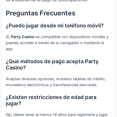
de la experiencia de juego sin preocupaciones.
Preguntas Frecuentes
¿Puedo jugar desde mi teléfono móvil?
Sí,
Party Casino
es compatible con dispositivos móviles y
puedes acceder a través de tu navegador o mediante la
app.
¿Qué métodos de pago acepta Party
Casino?
Aceptan diversas opciones, incluidos tarjetas de crédito,
monederos electrónicos y transferencias bancarias.
¿Existen restricciones de edad para
jugar?
Síp, debes tener al menos 18 años para registrarte y jugar