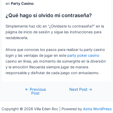
en
Party Casino
.
¿Qué hago si olvido mi contraseña?
Simplemente haz clic en “¿Olvidaste tu contraseña?” en la
página de inicio de sesión y sigue las instrucciones para
restablecerla.
Ahora que conoces los pasos para realizar tu
party casino
login
y las ventajas de jugar en este
party poker casino
casino en línea, ¡es momento de sumergirte en la diversión
y la emoción! Recuerda siempre jugar de manera
responsable y disfrutar de cada juego con entusiasmo.
←
Previous
Next Post
→
Post
Copyright © 2026 Villa Eden Roc | Powered by
Astra WordPress