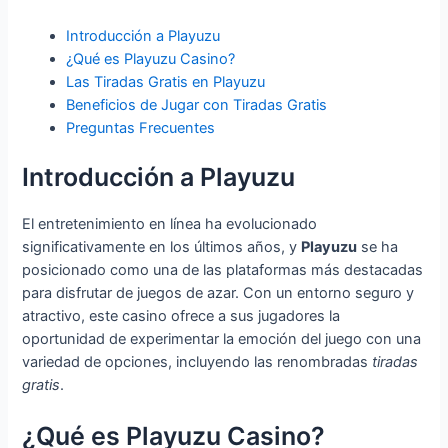
Introducción a Playuzu
¿Qué es Playuzu Casino?
Las Tiradas Gratis en Playuzu
Beneficios de Jugar con Tiradas Gratis
Preguntas Frecuentes
Introducción a Playuzu
El entretenimiento en línea ha evolucionado
significativamente en los últimos años, y
Playuzu
se ha
posicionado como una de las plataformas más destacadas
para disfrutar de juegos de azar. Con un entorno seguro y
atractivo, este casino ofrece a sus jugadores la
oportunidad de experimentar la emoción del juego con una
variedad de opciones, incluyendo las renombradas
tiradas
gratis
.
¿Qué es Playuzu Casino?