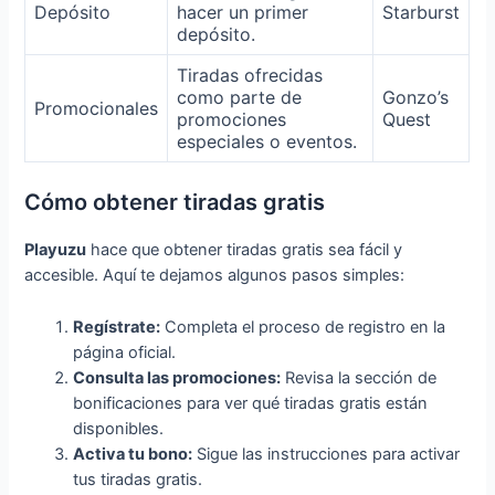
Depósito
hacer un primer
Starburst
depósito.
Tiradas ofrecidas
como parte de
Gonzo’s
Promocionales
promociones
Quest
especiales o eventos.
Cómo obtener tiradas gratis
Playuzu
hace que obtener tiradas gratis sea fácil y
accesible. Aquí te dejamos algunos pasos simples:
Regístrate:
Completa el proceso de registro en la
página oficial.
Consulta las promociones:
Revisa la sección de
bonificaciones para ver qué tiradas gratis están
disponibles.
Activa tu bono:
Sigue las instrucciones para activar
tus tiradas gratis.