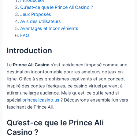
Introduction
Qu’est-ce que le Prince Ali Casino ?
Jeux Proposés
Avis des utilisateurs
Avantages et Inconvénients
FAQ
Introduction
Le
Prince Ali Casino
s’est rapidement imposé comme une
destination incontournable pour les amateurs de jeux en
ligne. Grâce à ses graphismes captivants et son concept
inspiré des contes féeriques, ce casino virtuel parvient à
attirer une large audience. Mais qu’est-ce qui le rend si
spécial
princealicasino.us
? Découvrons ensemble l’univers
fascinant de Prince Ali.
Qu’est-ce que le Prince Ali
Casino ?