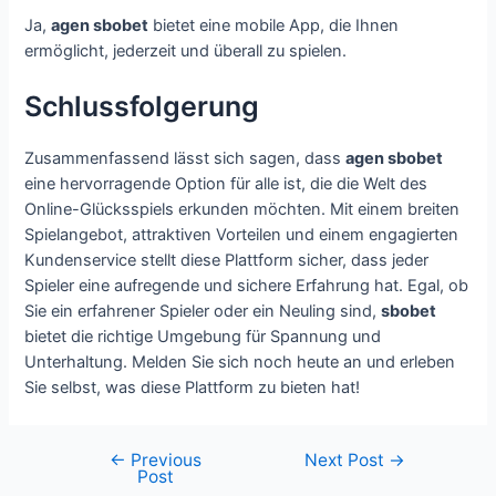
Ja,
agen sbobet
bietet eine mobile App, die Ihnen
ermöglicht, jederzeit und überall zu spielen.
Schlussfolgerung
Zusammenfassend lässt sich sagen, dass
agen sbobet
eine hervorragende Option für alle ist, die die Welt des
Online-Glücksspiels erkunden möchten. Mit einem breiten
Spielangebot, attraktiven Vorteilen und einem engagierten
Kundenservice stellt diese Plattform sicher, dass jeder
Spieler eine aufregende und sichere Erfahrung hat. Egal, ob
Sie ein erfahrener Spieler oder ein Neuling sind,
sbobet
bietet die richtige Umgebung für Spannung und
Unterhaltung. Melden Sie sich noch heute an und erleben
Sie selbst, was diese Plattform zu bieten hat!
←
Previous
Next Post
→
Post