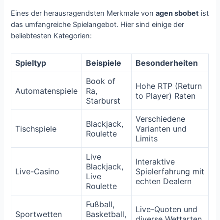
Eines der herausragendsten Merkmale von
agen sbobet
ist
das umfangreiche Spielangebot. Hier sind einige der
beliebtesten Kategorien:
Spieltyp
Beispiele
Besonderheiten
Book of
Hohe RTP (Return
Automatenspiele
Ra,
to Player) Raten
Starburst
Verschiedene
Blackjack,
Tischspiele
Varianten und
Roulette
Limits
Live
Interaktive
Blackjack,
Live-Casino
Spielerfahrung mit
Live
echten Dealern
Roulette
Fußball,
Live-Quoten und
Sportwetten
Basketball,
diverse Wettarten