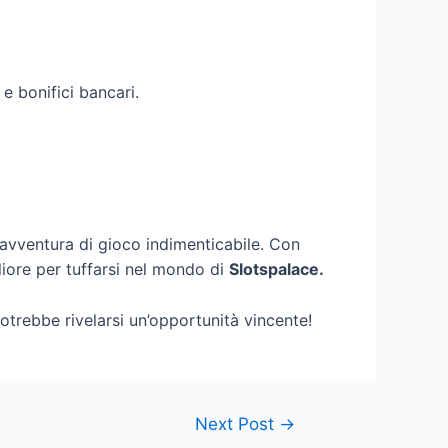
 e bonifici bancari.
avventura di gioco indimenticabile. Con
iore per tuffarsi nel mondo di
Slotspalace.
otrebbe rivelarsi un’opportunità vincente!
Next Post
→