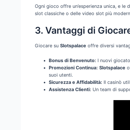
Ogni gioco offre un’esperienza unica, e le d
slot classiche o delle video slot più moder
3. Vantaggi di Giocar
Giocare su
Slotspalace
offre diversi vanta
Bonus di Benvenuto:
I nuovi giocato
Promozioni Continua:
Slotspalace
of
suoi utenti.
Sicurezza e Affidabilità:
Il casinò uti
Assistenza Clienti:
Un team di suppo