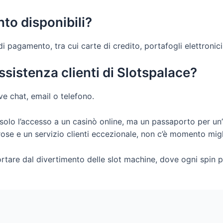
to disponibili?
i pagamento, tra cui carte di credito, portafogli elettronici
sistenza clienti di Slotspalace?
ive chat, email o telefono.
solo l’accesso a un casinò online, ma un passaporto per un’
se e un servizio clienti eccezionale, non c’è momento migl
ortare dal divertimento delle slot machine, dove ogni spin p