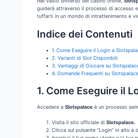
Nel vasto universo dei casinò online,
Slots
guiderà attraverso il processo di accesso e
tuffarti in un mondo di intrattenimento e vi
Indice dei Contenuti
1. Come Eseguire il Login a Slotspal
2. Varianti di Slot Disponibili
3. Vantaggi di Giocare su Slotspalac
4. Domande Frequenti su Slotspalac
1. Come Eseguire il L
Accedere a
Slotspalace
è un processo semp
Visita il sito ufficiale di
Slotspalace.
Clicca sul pulsante “Login” in alto a
Inserisci il tuo nome utente e la tua