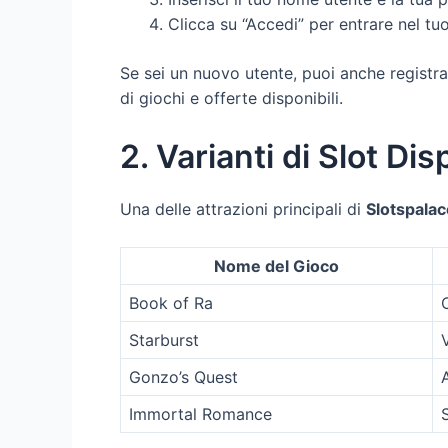
Clicca su “Accedi” per entrare nel tu
Se sei un nuovo utente, puoi anche registra
di giochi e offerte disponibili.
2. Varianti di Slot Dis
Una delle attrazioni principali di
Slotspalac
Nome del Gioco
Book of Ra
Starburst
Gonzo’s Quest
Immortal Romance