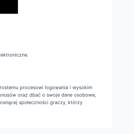
lektroniczne.
 prostemu procesowi logowania i wysokim
bonusów oraz dbać o swoje dane osobowe,
rosnącej społeczności graczy, którzy