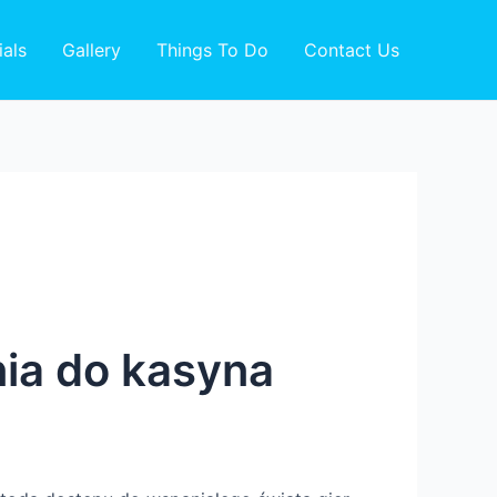
ials
Gallery
Things To Do
Contact Us
ia do kasyna