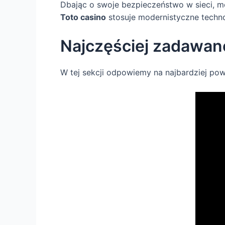
Dbając o swoje bezpieczeństwo w sieci, mo
Toto casino
stosuje modernistyczne techno
Najczęściej zadawan
W tej sekcji odpowiemy na najbardziej po