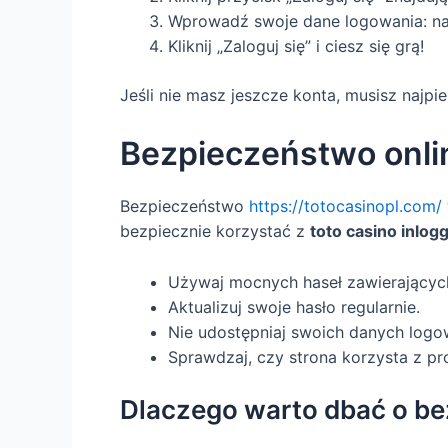
Wprowadź swoje dane logowania: na
Kliknij „Zaloguj się” i ciesz się grą!
Jeśli nie masz jeszcze konta, musisz najpier
Bezpieczeństwo onlin
Bezpieczeństwo
https://totocasinopl.com/
bezpiecznie korzystać z
toto casino inlog
Używaj mocnych haseł zawierających l
Aktualizuj swoje hasło regularnie.
Nie udostępniaj swoich danych log
Sprawdzaj, czy strona korzysta z pr
Dlaczego warto dbać o b