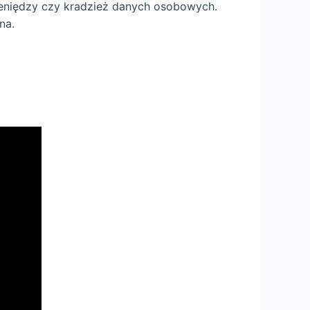
pieniędzy czy kradzież danych osobowych.
na.