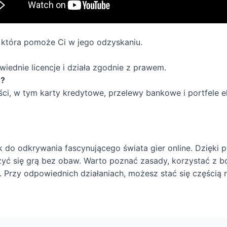
”, która pomoże Ci w jego odzyskaniu.
iednie licencje i działa zgodnie z prawem.
e?
ci, w tym karty kredytowe, przelewy bankowe i portfele e
k do odkrywania fascynującego świata gier online. Dzięki
yć się grą bez obaw. Warto poznać zasady, korzystać z 
. Przy odpowiednich działaniach, możesz stać się częścią 