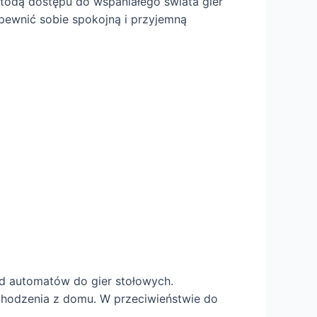
etodą dostępu do wspaniałego świata gier
pewnić sobie spokojną i przyjemną
od automatów do gier stołowych.
chodzenia z domu. W przeciwieństwie do