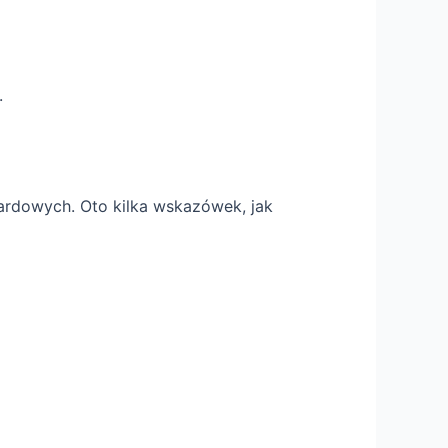
.
zardowych. Oto kilka wskazówek, jak