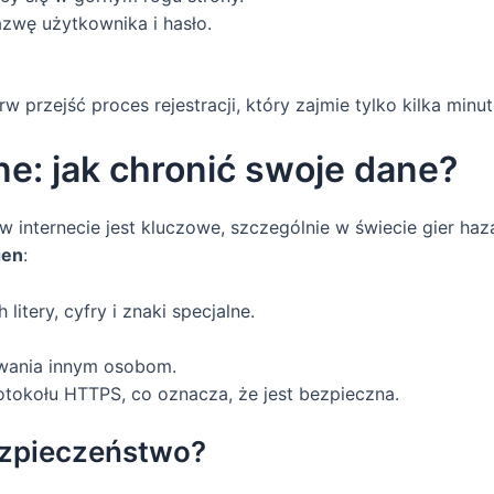
zwę użytkownika i hasło.
w przejść proces rejestracji, który zajmie tylko kilka minut
e: jak chronić swoje dane?
w internecie jest kluczowe, szczególnie w świecie gier ha
gen
:
itery, cyfry i znaki specjalne.
owania innym osobom.
otokołu HTTPS, co oznacza, że jest bezpieczna.
ezpieczeństwo?