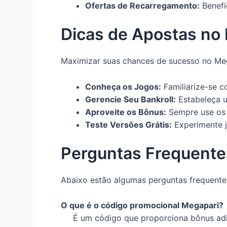
Ofertas de Recarregamento:
Benefí
Dicas de Apostas no
Maximizar suas chances de sucesso no Mega
Conheça os Jogos:
Familiarize-se c
Gerencie Seu Bankroll:
Estabeleça u
Aproveite os Bônus:
Sempre use os b
Teste Versões Grátis:
Experimente jo
Perguntas Frequente
Abaixo estão algumas perguntas frequente
O que é o código promocional Megapari?
É um código que proporciona bônus adic