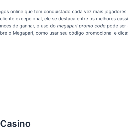
gos online que tem conquistado cada vez mais jogadores 
liente excepcional, ele se destaca entre os melhores cassi
ances de ganhar, o uso do
megapari promo code
pode ser 
obre o Megapari, como usar seu código promocional e dica
 Casino