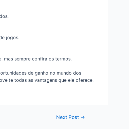
dos.
de jogos.
, mas sempre confira os termos.
portunidades de ganho no mundo dos
oveite todas as vantagens que ele oferece.
Next Post
→