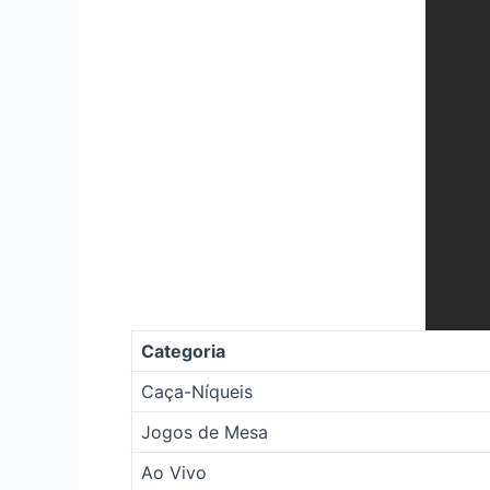
Categoria
Caça-Níqueis
Jogos de Mesa
Ao Vivo