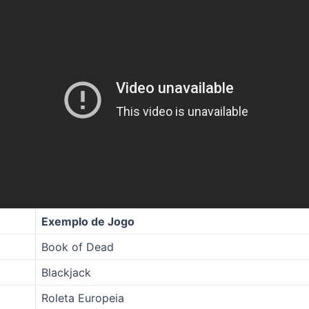
Exemplo de Jogo
Book of Dead
Blackjack
Roleta Europeia