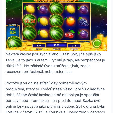
Některá kasina jsou rychlá jako Usain Bolt, jiná spíš jako
želva. Je to jako s autem – rychlé je fajn, ale bezpečnost je
důležitější. Na základě úvodu můžete zjistit, zda je
recenzent profesionál, nebo externista.
Protože jsou online stírací losy poměrně novým
produktem, který si u hráčů našel velkou oblibu v nedávné
době, žádné české kasino na ně neposkytuje speciální
bonusy nebo promoakce. Jen pro informaci, Sazka své
online losy spustila jako první již v dubnu 2017, druhá byla
Fortuna v červnu 2023 a Korunka s Tipsportem v červenci