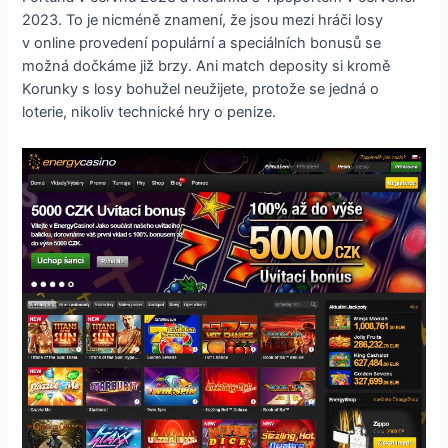
2023. To je nicméně znamení, že jsou mezi hráči losy
v online provedení populární a speciálních bonusů se
možná dočkáme již brzy. Ani match deposity si kromě
Korunky s losy bohužel neužijete, protože se jedná o
loterie, nikoliv technické hry o penize.