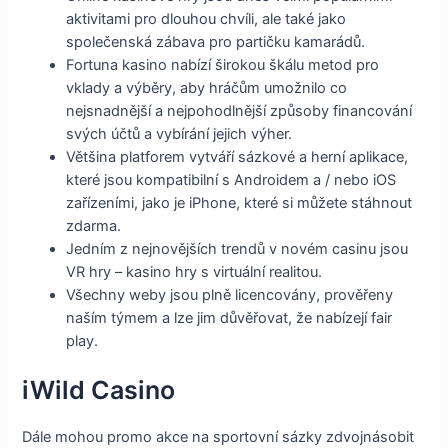
aktivitami pro dlouhou chvíli, ale také jako
společenská zábava pro partičku kamarádů.
Fortuna kasino nabízí širokou škálu metod pro
vklady a výběry, aby hráčům umožnilo co
nejsnadnější a nejpohodlnější způsoby financování
svých účtů a vybírání jejich výher.
Většina platforem vytváří sázkové a herní aplikace,
které jsou kompatibilní s Androidem a / nebo iOS
zařízeními, jako je iPhone, které si můžete stáhnout
zdarma.
Jedním z nejnovějších trendů v novém casinu jsou
VR hry – kasino hry s virtuální realitou.
Všechny weby jsou plně licencovány, prověřeny
naším týmem a lze jim důvěřovat, že nabízejí fair
play.
iWild Casino
Dále mohou promo akce na sportovní sázky zdvojnásobit