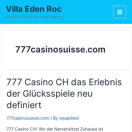
Skip
Main
Villa Eden Roc
to
Men
content
Perfect Place For Your Holiday
777casinosuisse.com
777
777 Casino CH das Erlebnis
Casino
der Glücksspiele neu
CH
das
definiert
Erlebnis
der
777casinosuisse.com
/ By
wpapitest
Glücksspiele
neu
777 Casino CH: Wo der Nervenkitzel Zuhause ist