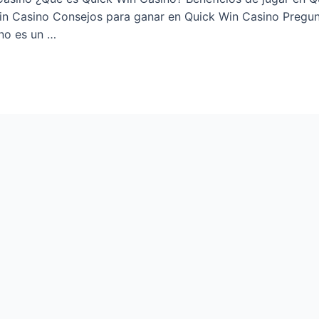
in Casino Consejos para ganar en Quick Win Casino Pregun
no es un …