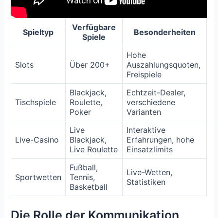
Verfügbare
Spieltyp
Besonderheiten
Spiele
Hohe
Slots
Über 200+
Auszahlungsquoten,
Freispiele
Blackjack,
Echtzeit-Dealer,
Tischspiele
Roulette,
verschiedene
Poker
Varianten
Live
Interaktive
Live-Casino
Blackjack,
Erfahrungen, hohe
Live Roulette
Einsatzlimits
Fußball,
Live-Wetten,
Sportwetten
Tennis,
Statistiken
Basketball
Die Rolle der Kommunikation