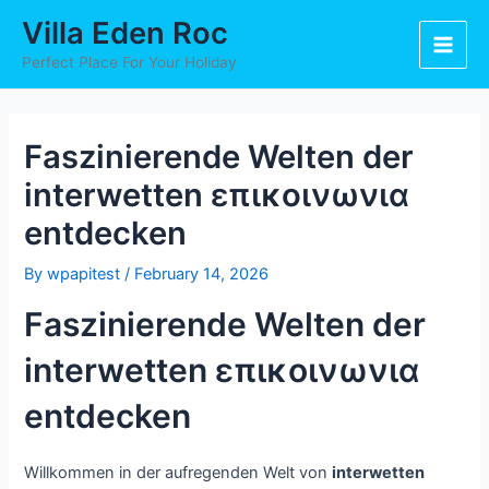
Skip
Post
Main
Villa Eden Roc
to
navigation
Men
content
Perfect Place For Your Holiday
Faszinierende Welten der
interwetten επικοινωνια
entdecken
By
wpapitest
/
February 14, 2026
Faszinierende Welten der
interwetten επικοινωνια
entdecken
Willkommen in der aufregenden Welt von
interwetten