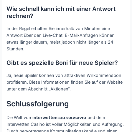
Wie schnell kann ich mit einer Antwort
rechnen?
In der Regel erhalten Sie innerhalb von Minuten eine
Antwort über den Live-Chat. E-Mail-Anfragen können
etwas länger dauern, meist jedoch nicht länger als 24
Stunden.
Gibt es spezielle Boni für neue Spieler?
Ja, neue Spieler können von attraktiven Willkommensboni
profitieren. Diese Informationen finden Sie auf der Website
unter dem Abschnitt „Aktionen“.
Schlussfolgerung
Die Welt von
interwetten επικοινωνια
und dem
Interwetten Casino ist voller Möglichkeiten und Aufregung.
Durch hervorragende Kommunikationskanäle und einen