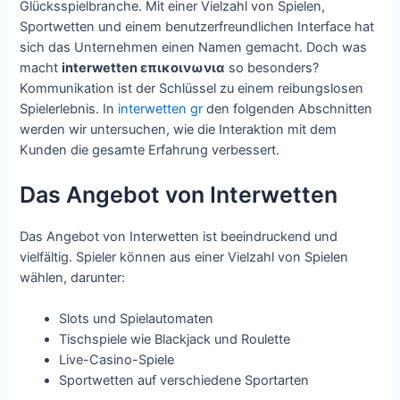
Glücksspielbranche. Mit einer Vielzahl von Spielen,
Sportwetten und einem benutzerfreundlichen Interface hat
sich das Unternehmen einen Namen gemacht. Doch was
macht
interwetten επικοινωνια
so besonders?
Kommunikation ist der Schlüssel zu einem reibungslosen
Spielerlebnis. In
interwetten gr
den folgenden Abschnitten
werden wir untersuchen, wie die Interaktion mit dem
Kunden die gesamte Erfahrung verbessert.
Das Angebot von Interwetten
Das Angebot von Interwetten ist beeindruckend und
vielfältig. Spieler können aus einer Vielzahl von Spielen
wählen, darunter:
Slots und Spielautomaten
Tischspiele wie Blackjack und Roulette
Live-Casino-Spiele
Sportwetten auf verschiedene Sportarten