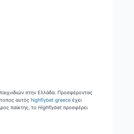
 παιχνιδιών στην Ελλάδα. Προσφέροντας
τότοπος αυτός
highflybet greece
έχει
ιρος παίκτης, το
Highflybet
προσφέρει