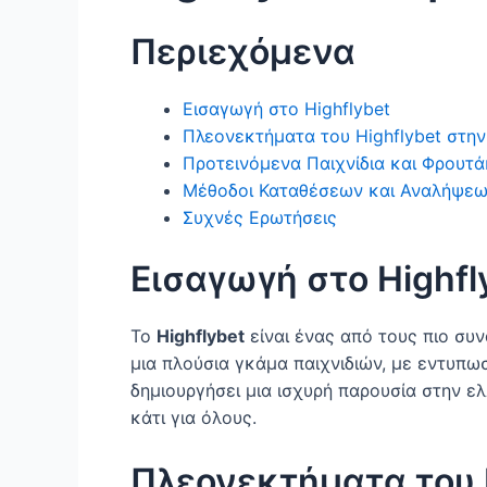
Περιεχόμενα
Εισαγωγή στο Highflybet
Πλεονεκτήματα του Highflybet στη
Προτεινόμενα Παιχνίδια και Φρουτά
Μέθοδοι Καταθέσεων και Αναλήψε
Συχνές Ερωτήσεις
Εισαγωγή στο Highfl
Το
Highflybet
είναι ένας από τους πιο συ
μια πλούσια γκάμα παιχνιδιών, με εντυπω
δημιουργήσει μια ισχυρή παρουσία στην ελ
κάτι για όλους.
Πλεονεκτήματα του 