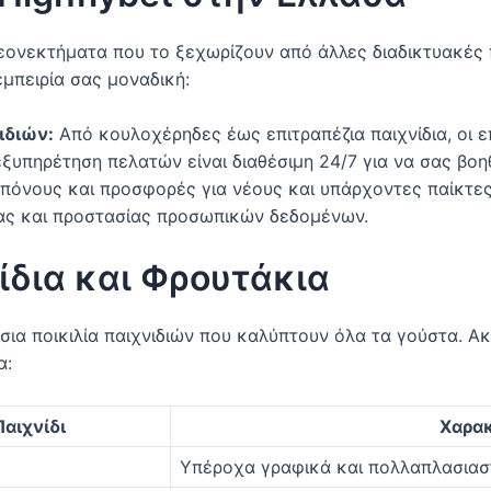
πλεονεκτήματα που το ξεχωρίζουν από άλλες διαδικτυακέ
εμπειρία σας μοναδική:
ιδιών:
Από κουλοχέρηδες έως επιτραπέζια παιχνίδια, οι ε
ξυπηρέτηση πελατών είναι διαθέσιμη 24/7 για να σας βοη
πόνους και προσφορές για νέους και υπάρχοντες παίκτες
ς και προστασίας προσωπικών δεδομένων.
ίδια και Φρουτάκια
ούσια ποικιλία παιχνιδιών που καλύπτουν όλα τα γούστα. 
α:
Παιχνίδι
Χαρακ
Υπέροχα γραφικά και πολλαπλασιασ