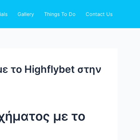
ials
Gallery
Things To Do
Contact Us
 το Highflybet στην
χήματος με το