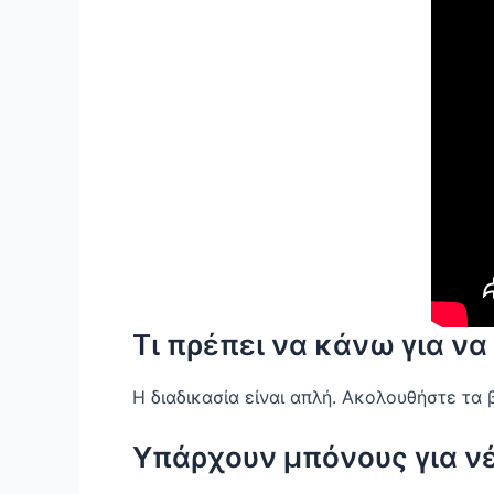
Τι πρέπει να κάνω για ν
Η διαδικασία είναι απλή. Ακολουθήστε τα 
Υπάρχουν μπόνους για νέ