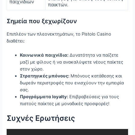
παιχνιδιών
παικτών.
Σημεία που ξεχωρίζουν
Επιπλέον των πλεονεκτημάτων, το Pistolo Casino
διαθέτει:
Κοινωνικά παιχνίδια:
Δυνατότητα να παίζετε
μαζί με φίλους ή να ανακαλύψετε νέους παίκτες
στον χώρο.
Στρατηγικές μπόνους:
Μπόνους κατάθεσης και
δωρεάν περιστροφές που ενισχύουν την εμπειρία
σας.
Προγράμματα loyalty:
Επιβραβεύσεις για τους
πιστούς παίκτες με μοναδικές προσφορές!
Συχνές Ερωτήσεις