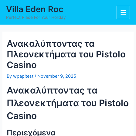
Skip
Post
Main
Villa Eden Roc
to
navigation
Men
content
Perfect Place For Your Holiday
Ανακαλύπτοντας τα
Πλεονεκτήματα του Pistolo
Casino
By
wpapitest
/
November 9, 2025
Ανακαλύπτοντας τα
Πλεονεκτήματα του Pistolo
Casino
Περιεχόμενα