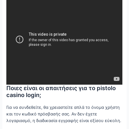
Ποιες είναι οι απαιτήσεις για το pistolo
casino login;
Για να συνδεθείτε, θα χρειαστείτε απλά το όνομα χρήστη
και τον κωδικό πρόσβασής σας. Αν δεν έχετε
λογαριασμό, η διαδικασία εγγραφής είναι εξίσου εύκολη.