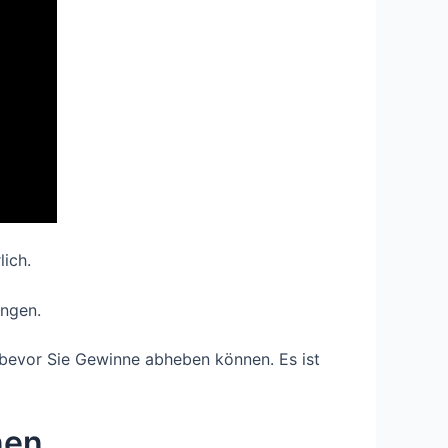
ich.
ngen.
bevor Sie Gewinne abheben können. Es ist
nen