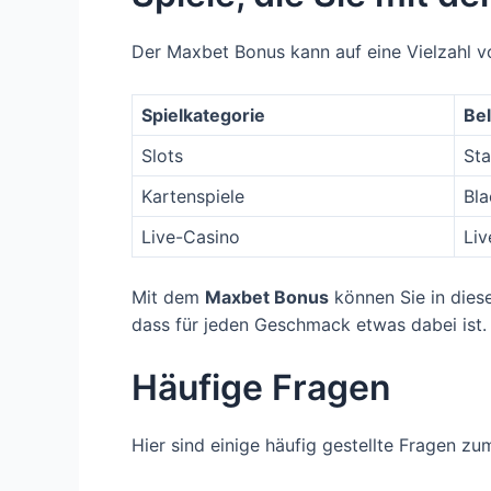
Der Maxbet Bonus kann auf eine Vielzahl v
Spielkategorie
Bel
Slots
Sta
Kartenspiele
Bla
Live-Casino
Liv
Mit dem
Maxbet Bonus
können Sie in diese
dass für jeden Geschmack etwas dabei ist.
Häufige Fragen
Hier sind einige häufig gestellte Fragen z