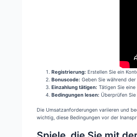
Registrierung:
Erstellen Sie ein Kon
Bonuscode:
Geben Sie während der E
Einzahlung tätigen:
Tätigen Sie eine
Bedingungen lesen:
Überprüfen Sie
Die Umsatzanforderungen variieren und bee
wichtig, diese Bedingungen vor der Inans
Spiele, die Sie mit 