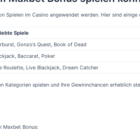
on Spielen im Casino angewendet werden. Hier sind einige d
iebte Spiele
rburst, Gonzo’s Quest, Book of Dead
ckjack, Baccarat, Poker
e Roulette, Live Blackjack, Dream Catcher
n Kategorien spielen und Ihre Gewinnchancen erheblich steig
um Maxbet Bonus: