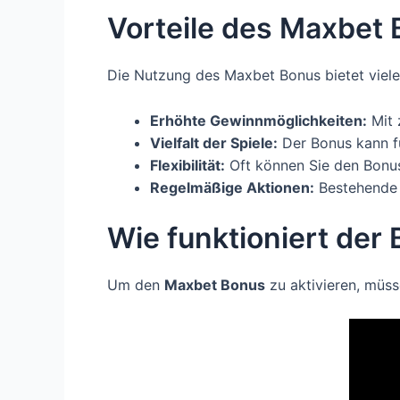
Vorteile des Maxbet
Die Nutzung des Maxbet Bonus bietet viele 
Erhöhte Gewinnmöglichkeiten:
Mit 
Vielfalt der Spiele:
Der Bonus kann fü
Flexibilität:
Oft können Sie den Bonus
Regelmäßige Aktionen:
Bestehende S
Wie funktioniert der
Um den
Maxbet Bonus
zu aktivieren, müsse