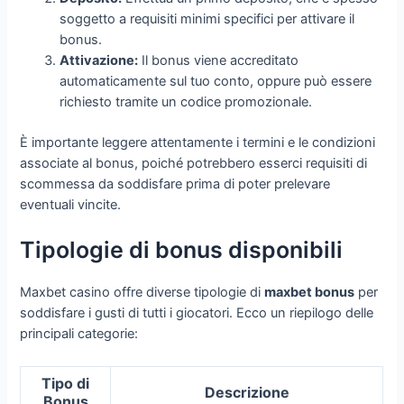
soggetto a requisiti minimi specifici per attivare il
bonus.
Attivazione:
Il bonus viene accreditato
automaticamente sul tuo conto, oppure può essere
richiesto tramite un codice promozionale.
È importante leggere attentamente i termini e le condizioni
associate al bonus, poiché potrebbero esserci requisiti di
scommessa da soddisfare prima di poter prelevare
eventuali vincite.
Tipologie di bonus disponibili
Maxbet casino offre diverse tipologie di
maxbet bonus
per
soddisfare i gusti di tutti i giocatori. Ecco un riepilogo delle
principali categorie:
Tipo di
Descrizione
Bonus