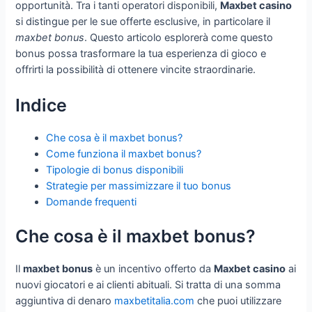
opportunità. Tra i tanti operatori disponibili,
Maxbet casino
si distingue per le sue offerte esclusive, in particolare il
maxbet bonus
. Questo articolo esplorerà come questo
bonus possa trasformare la tua esperienza di gioco e
offrirti la possibilità di ottenere vincite straordinarie.
Indice
Che cosa è il maxbet bonus?
Come funziona il maxbet bonus?
Tipologie di bonus disponibili
Strategie per massimizzare il tuo bonus
Domande frequenti
Che cosa è il maxbet bonus?
Il
maxbet bonus
è un incentivo offerto da
Maxbet casino
ai
nuovi giocatori e ai clienti abituali. Si tratta di una somma
aggiuntiva di denaro
maxbetitalia.com
che puoi utilizzare