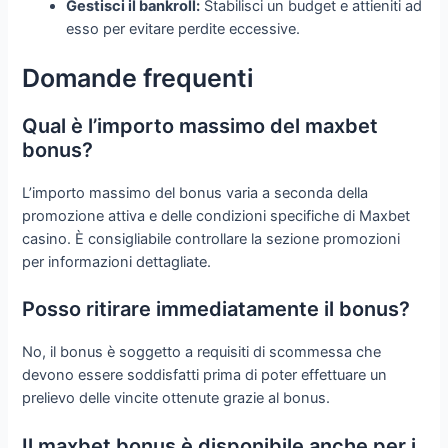
Gestisci il bankroll:
Stabilisci un budget e attieniti ad
esso per evitare perdite eccessive.
Domande frequenti
Qual è l’importo massimo del maxbet
bonus?
L’importo massimo del bonus varia a seconda della
promozione attiva e delle condizioni specifiche di Maxbet
casino. È consigliabile controllare la sezione promozioni
per informazioni dettagliate.
Posso ritirare immediatamente il bonus?
No, il bonus è soggetto a requisiti di scommessa che
devono essere soddisfatti prima di poter effettuare un
prelievo delle vincite ottenute grazie al bonus.
Il maxbet bonus è disponibile anche per i